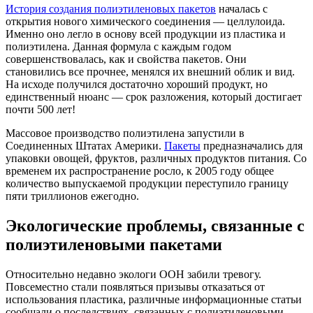
История создания полиэтиленовых пакетов
началась с
открытия нового химического соединения — целлулоида.
Именно оно легло в основу всей продукции из пластика и
полиэтилена. Данная формула с каждым годом
совершенствовалась, как и свойства пакетов. Они
становились все прочнее, менялся их внешний облик и вид.
На исходе получился достаточно хороший продукт, но
единственный нюанс — срок разложения, который достигает
почти 500 лет!
Массовое производство полиэтилена запустили в
Соединенных Штатах Америки.
Пакеты
предназначались для
упаковки овощей, фруктов, различных продуктов питания. Со
временем их распространение росло, к 2005 году общее
количество выпускаемой продукции переступило границу
пяти триллионов ежегодно.
Экологические проблемы, связанные с
полиэтиленовыми пакетами
Относительно недавно экологи ООН забили тревогу.
Повсеместно стали появляться призывы отказаться от
использования пластика, различные информационные статьи
сообщали о последствиях, связанных с полиэтиленовыми