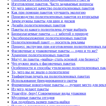
Изготовление пакетов. Часто задаваемые вопросы
От чего зависит качество полиэтиленовых пакетов
Как при помощи пакетов улучшить экологию
Производство полиэтиленовых пакетов из вторсырья
Зачем нужны пакеты для шин и дисков
Дизайн полиэтиленовых пакетов
Пакеты из какого полиэтилена лучше выбрать
Биоразлагаемые пакеты — с заботой о природе
Оксобиоразложение полиэтиленовых пакетов
Полиэтиленовый пакет — носитель рекламы
Процесс экструзии при изготовлении полиэтиленовых па
Фасовочные и упаковочные пакеты — одно и то же?
Хранение полиэтиленовых пакетов
Могут ли пакеты «майка» стать основой для бизнеса?
Что нужно знать о фасовочных пакетах
Особенности и способы утилизации полиэтиленовых пак
То, чего вы не знали о полиэтилене
Трафаретная печать на полиэтиленовых пакетах
Использование брендированного скотча
Фирменные новогодние пакеты — лучшее место для рек
Из чего делают пакеты
Упакуйте, беру! Современные виды упаковки
Мусорные пакеты сегодня
Как подобрать размер пакета-майки