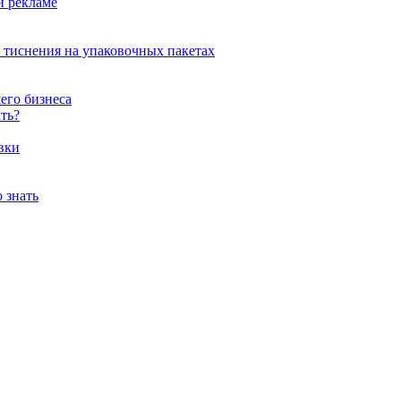
и рекламе
 тиснения на упаковочных пакетах
его бизнеса
ть?
вки
 знать