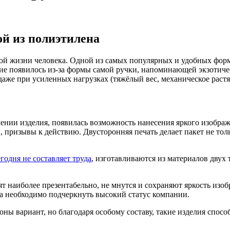
ой из полиэтилена
й жизни человека. Одной из самых популярных и удобных форм
ие появилось из-за формы самой ручки, напоминающей экзотичес
даже при усиленных нагрузках (тяжёлый вес, механическое раст
ении изделия, появилась возможность нанесения яркого изображ
, призывы к действию. Двусторонняя печать делает пакет не т
годня не составляет труда
, изготавливаются из материалов дву
т наиболее презентабельно, не мнутся и сохраняют яркость изо
да необходимо подчеркнуть высокий статус компании.
ны вариант, но благодаря особому составу, такие изделия спос