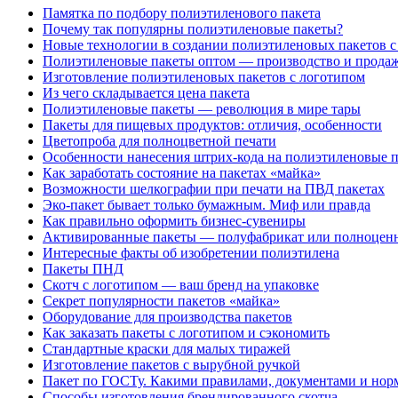
Памятка по подбору полиэтиленового пакета
Почему так популярны полиэтиленовые пакеты?
Новые технологии в создании полиэтиленовых пакетов с
Полиэтиленовые пакеты оптом — производство и прода
Изготовление полиэтиленовых пакетов с логотипом
Из чего складывается цена пакета
Полиэтиленовые пакеты — революция в мире тары
Пакеты для пищевых продуктов: отличия, особенности
Цветопроба для полноцветной печати
Особенности нанесения штрих-кода на полиэтиленовые 
Как заработать состояние на пакетах «майка»
Возможности шелкографии при печати на ПВД пакетах
Эко-пакет бывает только бумажным. Миф или правда
Как правильно оформить бизнес-сувениры
Активированные пакеты — полуфабрикат или полноцен
Интересные факты об изобретении полиэтилена
Пакеты ПНД
Скотч с логотипом — ваш бренд на упаковке
Секрет популярности пакетов «майка»
Оборудование для производства пакетов
Как заказать пакеты с логотипом и сэкономить
Стандартные краски для малых тиражей
Изготовление пакетов с вырубной ручкой
Пакет по ГОСТу. Какими правилами, документами и нор
Способы изготовления брендированного скотча