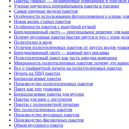
Пакеты «майка» — незаменимые помощники в торговле 
Ученые научились перерабатывать пакеты в топливо
Самые прочные модели пакетов
Особенности использования фотополимерного клише для
Новая жизнь старых пакетов
Особенности пакетов с вырубной ручкой
Брендированный скотч — оригинальное решение для ваш
Почему мусорные пакеты быстро рвутся и что с этим дела
Полиэтилен в моде
Отличия полиэтиленовых пакетов от других видов упако
Брендированный скотч — важный вид рекламы
Полиэтиленовый пакет как часть имиджа компании
Микронность полиэтиленовых пакетов: почему это важно
Все о трафаретной печати на полиэтиленовых пакетах
Печать на ПВД пакетах
Биоразлагаемые пакеты
Производство полиэтиленовых пакетов
Пакет как тип упаковки
Биоразлагаемые пакеты для мусора
Пакеты для шин с логотипом
Пакеты с полноцветной печатью
Вес полиэтиленовых пакетов
Производство мусорных пакетов
Производство фасовочных пакетов
Объем мусорного пакета