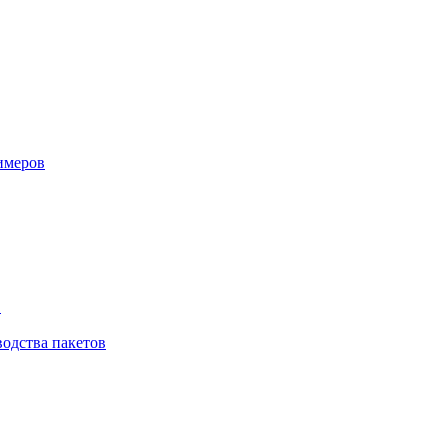
имеров
в
водства пакетов