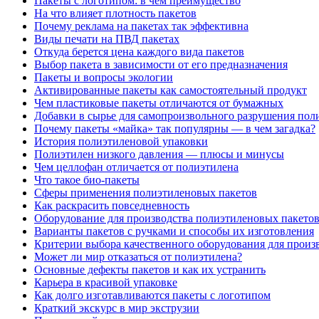
Пакеты с логотипом: в чем преимущество
На что влияет плотность пакетов
Почему реклама на пакетах так эффективна
Виды печати на ПВД пакетах
Откуда берется цена каждого вида пакетов
Выбор пакета в зависимости от его предназначения
Пакеты и вопросы экологии
Активированные пакеты как самостоятельный продукт
Чем пластиковые пакеты отличаются от бумажных
Добавки в сырье для самопроизвольного разрушения пол
Почему пакеты «майка» так популярны — в чем загадка?
История полиэтиленовой упаковки
Полиэтилен низкого давления — плюсы и минусы
Чем целлофан отличается от полиэтилена
Что такое био-пакеты
Сферы применения полиэтиленовых пакетов
Как раскрасить повседневность
Оборудование для производства полиэтиленовых пакето
Варианты пакетов с ручками и способы их изготовления
Критерии выбора качественного оборудования для произ
Может ли мир отказаться от полиэтилена?
Основные дефекты пакетов и как их устранить
Карьера в красивой упаковке
Как долго изготавливаются пакеты с логотипом
Краткий экскурс в мир экструзии