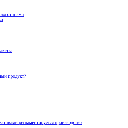
 логотипами
жа
пакеты
ный продукт?
мативами регламентируется производство