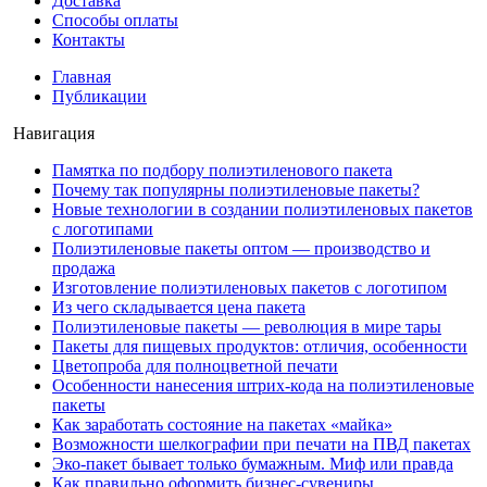
Доставка
Способы оплаты
Контакты
Главная
Публикации
Навигация
Памятка по подбору полиэтиленового пакета
Почему так популярны полиэтиленовые пакеты?
Новые технологии в создании полиэтиленовых пакетов
с логотипами
Полиэтиленовые пакеты оптом — производство и
продажа
Изготовление полиэтиленовых пакетов с логотипом
Из чего складывается цена пакета
Полиэтиленовые пакеты — революция в мире тары
Пакеты для пищевых продуктов: отличия, особенности
Цветопроба для полноцветной печати
Особенности нанесения штрих-кода на полиэтиленовые
пакеты
Как заработать состояние на пакетах «майка»
Возможности шелкографии при печати на ПВД пакетах
Эко-пакет бывает только бумажным. Миф или правда
Как правильно оформить бизнес-сувениры