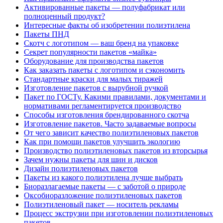
Активированные пакеты — полуфабрикат или
полноценный продукт?
Интересные факты об изобретении полиэтилена
Пакеты ПНД
Скотч с логотипом — ваш бренд на упаковке
Секрет популярности пакетов «майка»
Оборудование для производства пакетов
Как заказать пакеты с логотипом и сэкономить
Стандартные краски для малых тиражей
Изготовление пакетов с вырубной ручкой
Пакет по ГОСТу. Какими правилами, документами и
нормативами регламентируется производство
Способы изготовления брендированного скотча
Изготовление пакетов. Часто задаваемые вопросы
От чего зависит качество полиэтиленовых пакетов
Как при помощи пакетов улучшить экологию
Производство полиэтиленовых пакетов из вторсырья
Зачем нужны пакеты для шин и дисков
Дизайн полиэтиленовых пакетов
Пакеты из какого полиэтилена лучше выбрать
Биоразлагаемые пакеты — с заботой о природе
Оксобиоразложение полиэтиленовых пакетов
Полиэтиленовый пакет — носитель рекламы
Процесс экструзии при изготовлении полиэтиленовых
пакетов