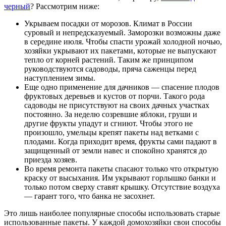
черный
? Рассмотрим ниже:
Укрываем посадки от морозов. Климат в России
суровый и непредсказуемый. Заморозки возможны даже
в середине июля. Чтобы спасти урожай холодной ночью,
хозяйки укрывают их пакетами, которые не выпускают
тепло от корней растений. Таким же принципом
руководствуются садоводы, пряча саженцы перед
наступлением зимы.
Еще одно применение для дачников — спасение плодов
фруктовых деревьев и кустов от порчи. Такого рода
садоводы не присутствуют на своих дачных участках
постоянно. За неделю созревшие яблоки, груши и
другие фрукты упадут и сгниют. Чтобы этого не
произошло, умельцы крепят пакеты над ветками с
плодами. Когда приходит время, фрукты сами падают в
защищенный от земли навес и спокойно хранятся до
приезда хозяев.
Во время ремонта пакеты спасают только что открытую
краску от высыхания. Им укрывают горлышко банки и
только потом сверху ставят крышку. Отсутствие воздуха
— гарант того, что банка не засохнет.
Это лишь наиболее популярные способы использовать старые
использованные пакеты. У каждой домохозяйки свои способы