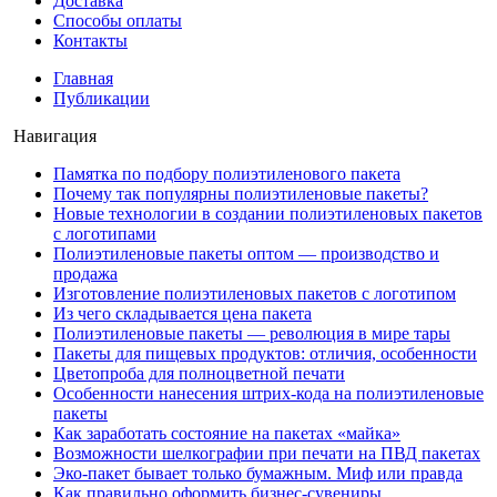
Доставка
Способы оплаты
Контакты
Главная
Публикации
Навигация
Памятка по подбору полиэтиленового пакета
Почему так популярны полиэтиленовые пакеты?
Новые технологии в создании полиэтиленовых пакетов
с логотипами
Полиэтиленовые пакеты оптом — производство и
продажа
Изготовление полиэтиленовых пакетов с логотипом
Из чего складывается цена пакета
Полиэтиленовые пакеты — революция в мире тары
Пакеты для пищевых продуктов: отличия, особенности
Цветопроба для полноцветной печати
Особенности нанесения штрих-кода на полиэтиленовые
пакеты
Как заработать состояние на пакетах «майка»
Возможности шелкографии при печати на ПВД пакетах
Эко-пакет бывает только бумажным. Миф или правда
Как правильно оформить бизнес-сувениры