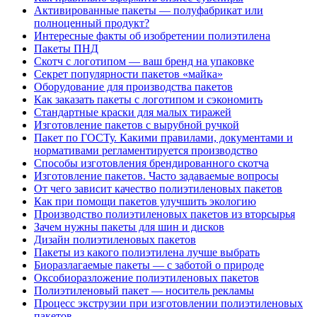
Активированные пакеты — полуфабрикат или
полноценный продукт?
Интересные факты об изобретении полиэтилена
Пакеты ПНД
Скотч с логотипом — ваш бренд на упаковке
Секрет популярности пакетов «майка»
Оборудование для производства пакетов
Как заказать пакеты с логотипом и сэкономить
Стандартные краски для малых тиражей
Изготовление пакетов с вырубной ручкой
Пакет по ГОСТу. Какими правилами, документами и
нормативами регламентируется производство
Способы изготовления брендированного скотча
Изготовление пакетов. Часто задаваемые вопросы
От чего зависит качество полиэтиленовых пакетов
Как при помощи пакетов улучшить экологию
Производство полиэтиленовых пакетов из вторсырья
Зачем нужны пакеты для шин и дисков
Дизайн полиэтиленовых пакетов
Пакеты из какого полиэтилена лучше выбрать
Биоразлагаемые пакеты — с заботой о природе
Оксобиоразложение полиэтиленовых пакетов
Полиэтиленовый пакет — носитель рекламы
Процесс экструзии при изготовлении полиэтиленовых
пакетов